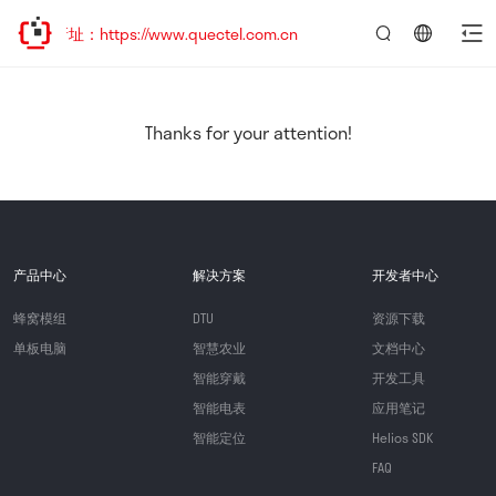
新址：https://www.quectel.com.cn
言：
简
体
中
Thanks for your attention!
文
产品中心
解决方案
开发者中心
蜂窝模组
DTU
资源下载
单板电脑
智慧农业
文档中心
智能穿戴
开发工具
智能电表
应用笔记
智能定位
Helios SDK
FAQ