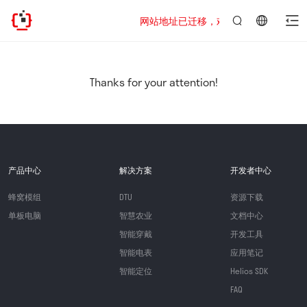
网站地址已迁移，欢迎访问新址：https://www
言：
简
体
中
Thanks for your attention!
文
产品中心
解决方案
开发者中心
蜂窝模组
DTU
资源下载
单板电脑
智慧农业
文档中心
智能穿戴
开发工具
智能电表
应用笔记
智能定位
Helios SDK
FAQ