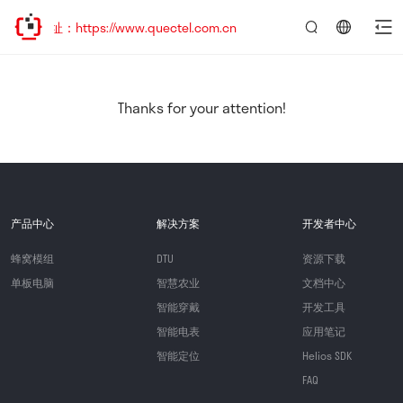
址：https://www.quectel.com.cn
言：
简
体
中
Thanks for your attention!
文
产品中心
解决方案
开发者中心
蜂窝模组
DTU
资源下载
单板电脑
智慧农业
文档中心
智能穿戴
开发工具
智能电表
应用笔记
智能定位
Helios SDK
FAQ