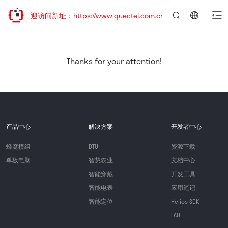
，欢迎访问新址：https://www.quectel.com.cn
言：
简
体
中
Thanks for your attention!
文
产品中心
解决方案
开发者中心
蜂窝模组
DTU
资源下载
单板电脑
智慧农业
文档中心
智能穿戴
开发工具
智能电表
应用笔记
智能定位
Helios SDK
FAQ