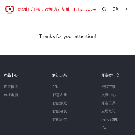
网站地址已迁移，欢迎访问新址：https://www.quectel.com.cn
言：
简
体
中
Thanks for your attention!
文
产品中心
解决方案
开发者中心
蜂窝模组
DTU
资源下载
单板电脑
智慧农业
文档中心
智能穿戴
开发工具
智能电表
应用笔记
智能定位
Helios SDK
FAQ