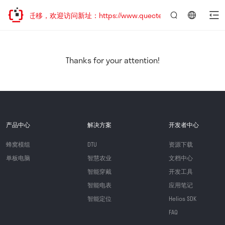
站地址已迁移，欢迎访问新址：https://www.quectel.com.cn
言：
简
体
中
Thanks for your attention!
文
产品中心
解决方案
开发者中心
蜂窝模组
DTU
资源下载
单板电脑
智慧农业
文档中心
智能穿戴
开发工具
智能电表
应用笔记
智能定位
Helios SDK
FAQ