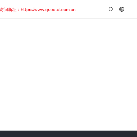
https://www.quectel.com.cn
言：
简
体
中
文