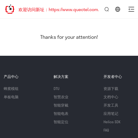
迁移，欢迎访问新址：https://www.quectel.com.cn
言：
简
体
中
Thanks for your attention!
文
产品中心
解决方案
开发者中心
蜂窝模组
DTU
资源下载
单板电脑
智慧农业
文档中心
智能穿戴
开发工具
智能电表
应用笔记
智能定位
Helios SDK
FAQ