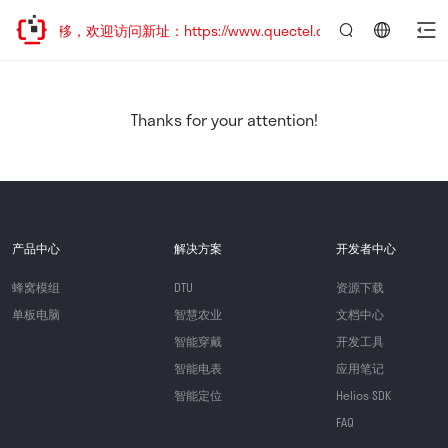
址已迁移，欢迎访问新址：https://www.quectel.com.cn
言：
简
体
中
Thanks for your attention!
文
产品中心
解决方案
开发者中心
蜂窝模组
DTU
资源下载
单板电脑
智慧农业
文档中心
智能穿戴
开发工具
智能电表
应用笔记
智能定位
Helios SDK
FAQ