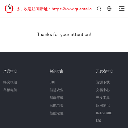
址已迁移，欢迎访问新址：https://www.quectel.com.cn
言：
简
体
中
Thanks for your attention!
文
产品中心
解决方案
开发者中心
蜂窝模组
DTU
资源下载
单板电脑
智慧农业
文档中心
智能穿戴
开发工具
智能电表
应用笔记
智能定位
Helios SDK
FAQ