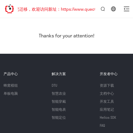
网站地址已迁移，欢迎访问新址：https://www.quectel.com.cn
言：
简
体
中
Thanks for your attention!
文
产品中心
解决方案
开发者中心
蜂窝模组
DTU
资源下载
单板电脑
智慧农业
文档中心
智能穿戴
开发工具
智能电表
应用笔记
智能定位
Helios SDK
FAQ