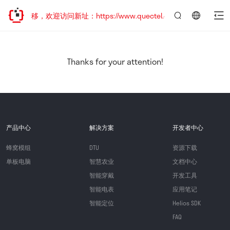
地址已迁移，欢迎访问新址：https://www.quectel.com.cn
言：
简
体
中
Thanks for your attention!
文
产品中心
解决方案
开发者中心
蜂窝模组
DTU
资源下载
单板电脑
智慧农业
文档中心
智能穿戴
开发工具
智能电表
应用笔记
智能定位
Helios SDK
FAQ