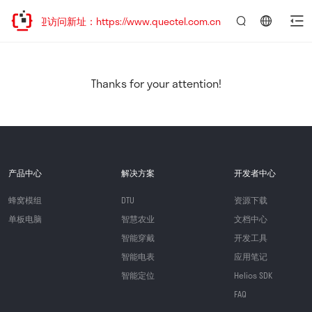
，欢迎访问新址：https://www.quectel.com.cn
言：
简
体
中
Thanks for your attention!
文
产品中心
解决方案
开发者中心
蜂窝模组
DTU
资源下载
单板电脑
智慧农业
文档中心
智能穿戴
开发工具
智能电表
应用笔记
智能定位
Helios SDK
FAQ