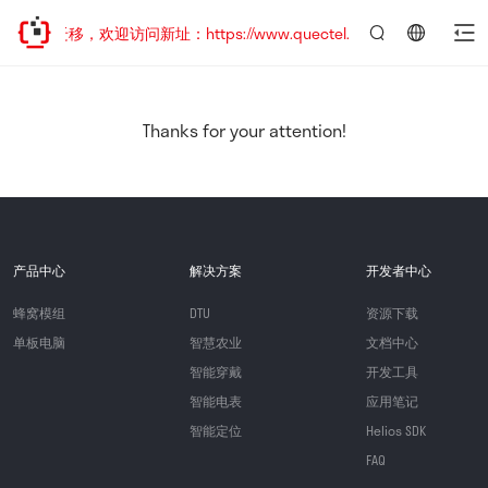
地址已迁移，欢迎访问新址：https://www.quectel.com.cn
言：
简
体
中
Thanks for your attention!
文
产品中心
解决方案
开发者中心
蜂窝模组
DTU
资源下载
单板电脑
智慧农业
文档中心
智能穿戴
开发工具
智能电表
应用笔记
智能定位
Helios SDK
FAQ