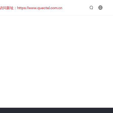
https://www.quectel.com.cn
言：
简
体
中
文