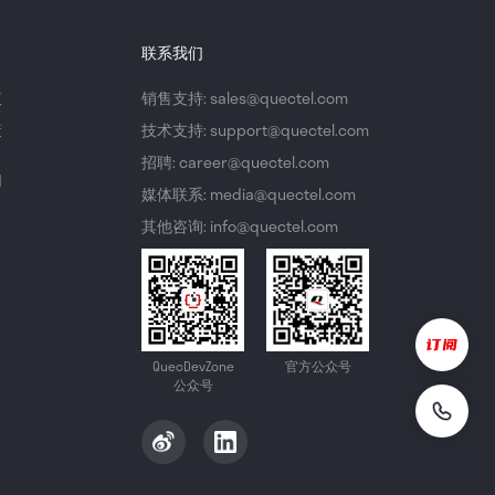
联系我们
议
销售支持: sales@quectel.com
策
技术支持: support@quectel.com
招聘: career@quectel.com
们
媒体联系: media@quectel.com
其他咨询: info@quectel.com
QuecDevZone
官方公众号
公众号