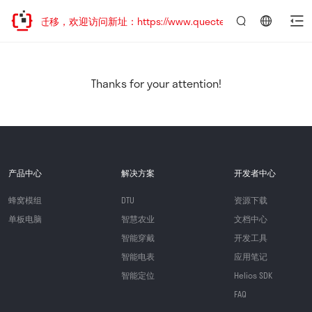
站地址已迁移，欢迎访问新址：https://www.quectel.com.cn
言：
简
体
中
Thanks for your attention!
文
产品中心
解决方案
开发者中心
蜂窝模组
DTU
资源下载
单板电脑
智慧农业
文档中心
智能穿戴
开发工具
智能电表
应用笔记
智能定位
Helios SDK
FAQ