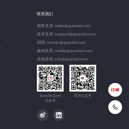
联系我们
议
销售支持: sales@quectel.com
策
技术支持: support@quectel.com
招聘: career@quectel.com
们
媒体联系: media@quectel.com
其他咨询: info@quectel.com
QuecDevZone
官方公众号
公众号