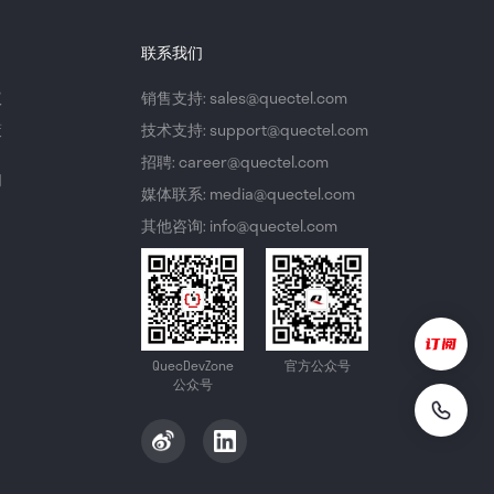
联系我们
议
销售支持: sales@quectel.com
策
技术支持: support@quectel.com
招聘: career@quectel.com
们
媒体联系: media@quectel.com
其他咨询: info@quectel.com
QuecDevZone
官方公众号
公众号