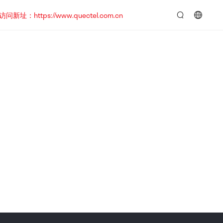
https://www.quectel.com.cn
言：
简
体
中
文