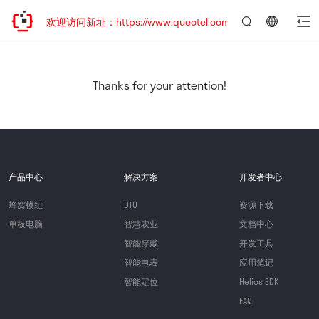
迁移，欢迎访问新址：https://www.quectel.com.cn
言：
简
体
中
Thanks for your attention!
文
产品中心
解决方案
开发者中心
蜂窝模组
DTU
资源下载
单板电脑
智慧农业
文档中心
智能穿戴
开发工具
智能电表
应用笔记
智能定位
Helios SDK
FAQ