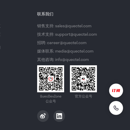
联系我们
议
销售支持: sales@quectel.com
策
技术支持: support@quectel.com
招聘: career@quectel.com
们
媒体联系: media@quectel.com
其他咨询: info@quectel.com
QuecDevZone
官方公众号
公众号