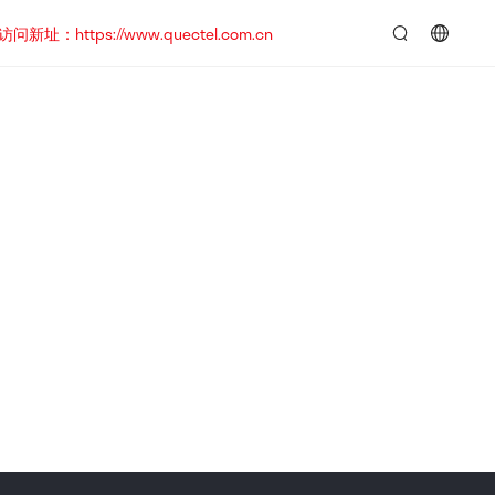
https://www.quectel.com.cn
言：
简
体
中
文