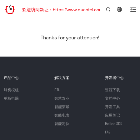
已迁移，欢迎访问新址：https://www.quectel.com.cn
言：
简
体
中
Thanks for your attention!
文
产品中心
解决方案
开发者中心
蜂窝模组
DTU
资源下载
单板电脑
智慧农业
文档中心
智能穿戴
开发工具
智能电表
应用笔记
智能定位
Helios SDK
FAQ