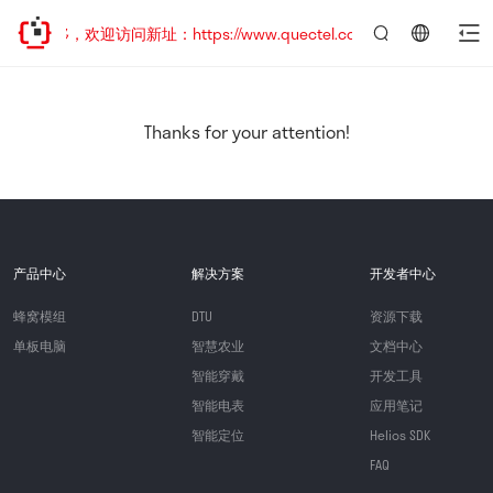
已迁移，欢迎访问新址：https://www.quectel.com.cn
言：
简
体
中
Thanks for your attention!
文
产品中心
解决方案
开发者中心
蜂窝模组
DTU
资源下载
单板电脑
智慧农业
文档中心
智能穿戴
开发工具
智能电表
应用笔记
智能定位
Helios SDK
FAQ