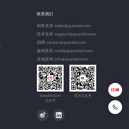
联系我们
议
销售支持: sales@quectel.com
策
技术支持: support@quectel.com
招聘: career@quectel.com
们
媒体联系: media@quectel.com
其他咨询: info@quectel.com
QuecDevZone
官方公众号
公众号