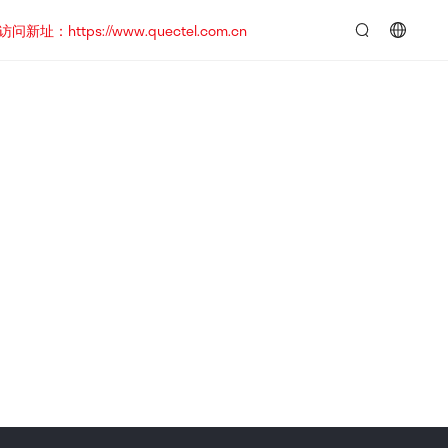
https://www.quectel.com.cn
言：
简
体
中
文