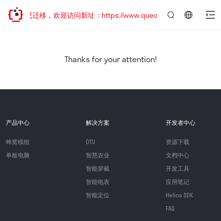
网站地址已迁移，欢迎访问新址：https://www.quectel.com.cn
言：
简
体
中
Thanks for your attention!
文
产品中心
解决方案
开发者中心
蜂窝模组
DTU
资源下载
单板电脑
智慧农业
文档中心
智能穿戴
开发工具
智能电表
应用笔记
智能定位
Helios SDK
FAQ