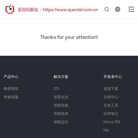
，欢迎访问新址：https://www.quectel.com.cn
言：
简
体
中
Thanks for your attention!
文
产品中心
解决方案
开发者中心
蜂窝模组
DTU
资源下载
单板电脑
智慧农业
文档中心
智能穿戴
开发工具
智能电表
应用笔记
智能定位
Helios SDK
FAQ