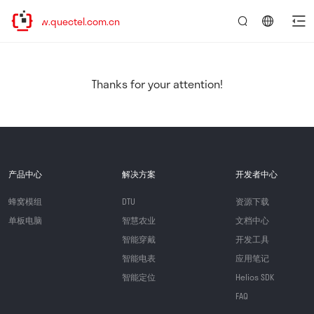
www.quectel.com.cn
言：
简
体
中
Thanks for your attention!
文
产品中心
解决方案
开发者中心
蜂窝模组
DTU
资源下载
单板电脑
智慧农业
文档中心
智能穿戴
开发工具
智能电表
应用笔记
智能定位
Helios SDK
FAQ