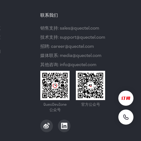
联系我们
议
销售支持: sales@quectel.com
策
技术支持: support@quectel.com
招聘: career@quectel.com
们
媒体联系: media@quectel.com
其他咨询: info@quectel.com
QuecDevZone
官方公众号
公众号