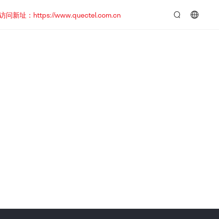
https://www.quectel.com.cn
言：
简
体
中
文