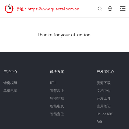
新址：https://www.quectel.com.cn
言：
简
体
中
Thanks for your attention!
文
产品中心
解决方案
开发者中心
蜂窝模组
DTU
资源下载
单板电脑
智慧农业
文档中心
智能穿戴
开发工具
智能电表
应用笔记
智能定位
Helios SDK
FAQ