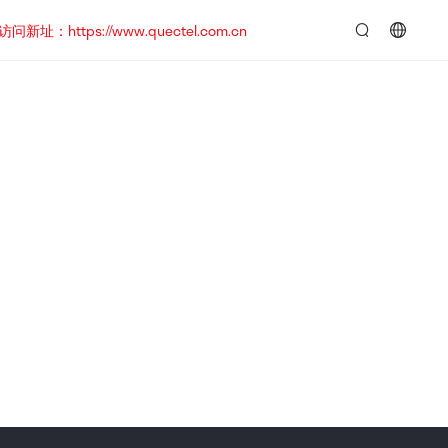
https://www.quectel.com.cn
言：
简
体
中
文