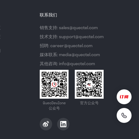
联系我们
议
销售支持: sales@quectel.com
策
技术支持: support@quectel.com
招聘: career@quectel.com
们
媒体联系: media@quectel.com
其他咨询: info@quectel.com
QuecDevZone
官方公众号
公众号