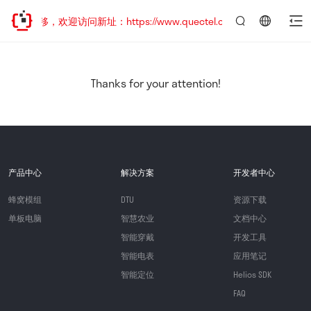
址已迁移，欢迎访问新址：https://www.quectel.com.cn
言：
简
体
中
Thanks for your attention!
文
产品中心
解决方案
开发者中心
蜂窝模组
DTU
资源下载
单板电脑
智慧农业
文档中心
智能穿戴
开发工具
智能电表
应用笔记
智能定位
Helios SDK
FAQ