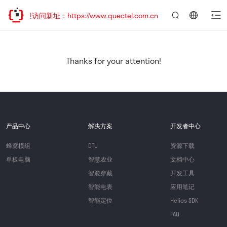
欢迎访问新址：https://www.quectel.com.cn
言：
简
体
中
Thanks for your attention!
文
产品中心
解决方案
开发者中心
蜂窝模组
DTU
资源下载
单板电脑
智慧农业
文档中心
智能穿戴
开发工具
智能电表
应用笔记
智能定位
Helios SDK
FAQ