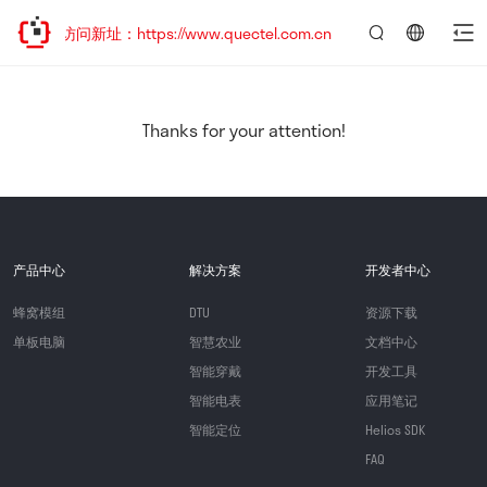
迎访问新址：https://www.quectel.com.cn
言：
简
体
中
Thanks for your attention!
文
产品中心
解决方案
开发者中心
蜂窝模组
DTU
资源下载
单板电脑
智慧农业
文档中心
智能穿戴
开发工具
智能电表
应用笔记
智能定位
Helios SDK
FAQ