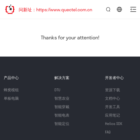
访问新址：https://www.quectel.com.cn
言：
简
体
中
Thanks for your attention!
文
产品中心
解决方案
开发者中心
蜂窝模组
DTU
资源下载
单板电脑
智慧农业
文档中心
智能穿戴
开发工具
智能电表
应用笔记
智能定位
Helios SDK
FAQ