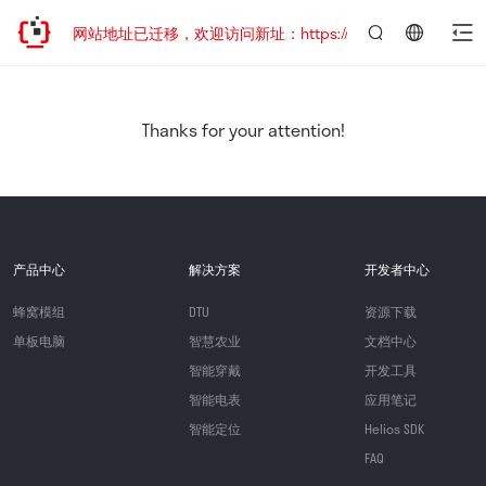
网站地址已迁移，欢迎访问新址：https://www.quectel.com.c
言：
简
体
中
Thanks for your attention!
文
产品中心
解决方案
开发者中心
蜂窝模组
DTU
资源下载
单板电脑
智慧农业
文档中心
智能穿戴
开发工具
智能电表
应用笔记
智能定位
Helios SDK
FAQ