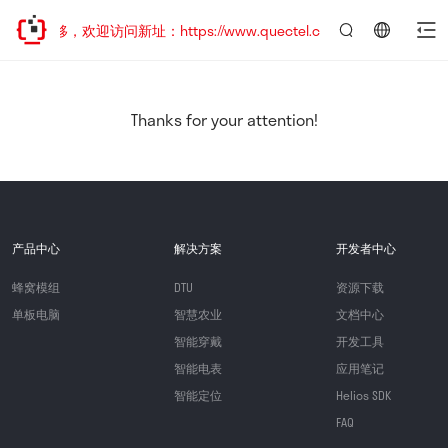
址已迁移，欢迎访问新址：https://www.quectel.com.cn
言：
简
体
中
Thanks for your attention!
文
产品中心
解决方案
开发者中心
蜂窝模组
DTU
资源下载
单板电脑
智慧农业
文档中心
智能穿戴
开发工具
智能电表
应用笔记
智能定位
Helios SDK
FAQ