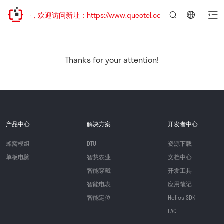
已迁移，欢迎访问新址：https://www.quectel.com.cn
言：
简
体
中
Thanks for your attention!
文
产品中心
解决方案
开发者中心
蜂窝模组
DTU
资源下载
单板电脑
智慧农业
文档中心
智能穿戴
开发工具
智能电表
应用笔记
智能定位
Helios SDK
FAQ