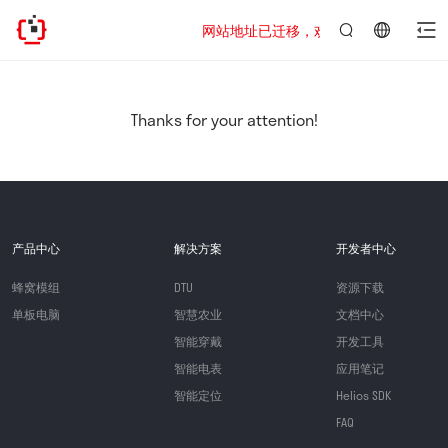
网站地址已迁移，欢迎访问新址：https://www
言：
简
体
中
Thanks for your attention!
文
产品中心
解决方案
开发者中心
蜂窝模组
DTU
资源下载
单板电脑
智慧农业
文档中心
智能穿戴
开发工具
智能电表
应用笔记
智能定位
Helios SDK
FAQ