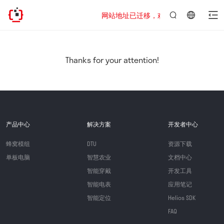
网站地址已迁移，欢迎访问新址：https://www
言：
简
体
中
Thanks for your attention!
文
产品中心
解决方案
开发者中心
蜂窝模组
DTU
资源下载
单板电脑
智慧农业
文档中心
智能穿戴
开发工具
智能电表
应用笔记
智能定位
Helios SDK
FAQ