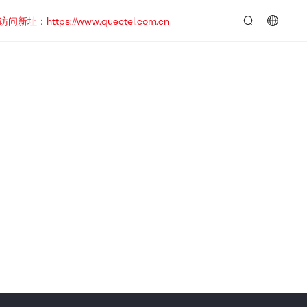
https://www.quectel.com.cn
言：
简
体
中
文