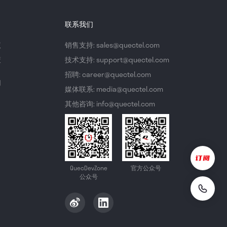
联系我们
议
销售支持: sales@quectel.com
策
技术支持: support@quectel.com
招聘: career@quectel.com
们
媒体联系: media@quectel.com
其他咨询: info@quectel.com
QuecDevZone
官方公众号
公众号