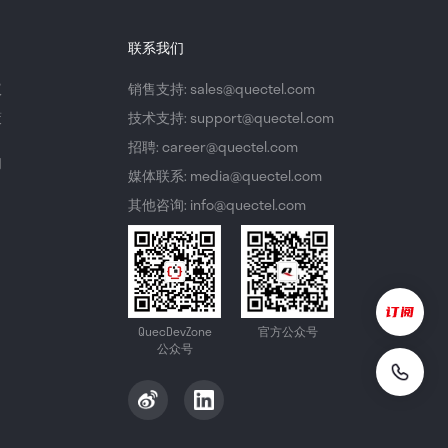
联系我们
议
销售支持: sales@quectel.com
策
技术支持: support@quectel.com
招聘: career@quectel.com
们
媒体联系: media@quectel.com
其他咨询: info@quectel.com
QuecDevZone
官方公众号
公众号