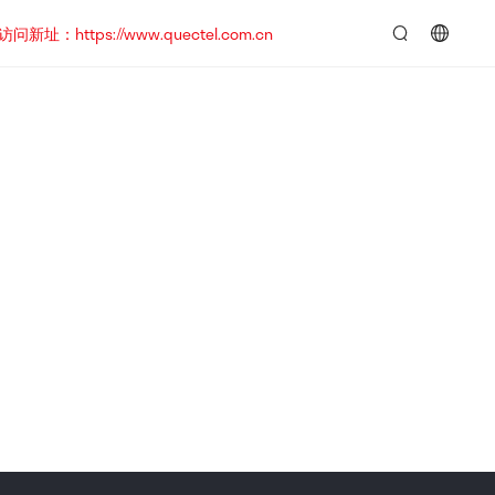
https://www.quectel.com.cn
言：
简
体
中
文