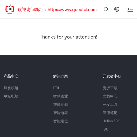
移，欢迎访问新址：https://www.quectel.com.cn
言：
简
体
中
Thanks for your attention!
文
产品中心
解决方案
开发者中心
蜂窝模组
DTU
资源下载
单板电脑
智慧农业
文档中心
智能穿戴
开发工具
智能电表
应用笔记
智能定位
Helios SDK
FAQ