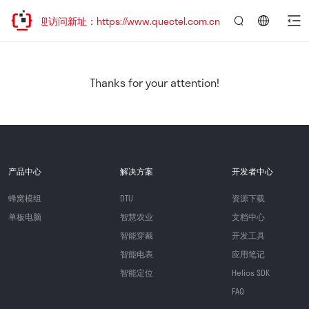
，欢迎访问新址：https://www.quectel.com.cn
言：
简
体
中
Thanks for your attention!
文
产品中心
解决方案
开发者中心
蜂窝模组
DTU
资源下载
单板电脑
智慧农业
文档中心
智能穿戴
开发工具
智能电表
应用笔记
智能定位
Helios SDK
FAQ