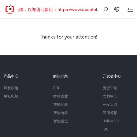
地址已迁移，欢迎访问新址：https://www.quectel.com.cn
言：
简
体
中
Thanks for your attention!
文
产品中心
解决方案
开发者中心
蜂窝模组
DTU
资源下载
单板电脑
智慧农业
文档中心
智能穿戴
开发工具
智能电表
应用笔记
智能定位
Helios SDK
FAQ