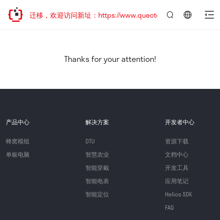
站地址已迁移，欢迎访问新址：https://www.quectel.com.cn
言：
简
体
中
Thanks for your attention!
文
产品中心
解决方案
开发者中心
蜂窝模组
DTU
资源下载
单板电脑
智慧农业
文档中心
智能穿戴
开发工具
智能电表
应用笔记
智能定位
Helios SDK
FAQ