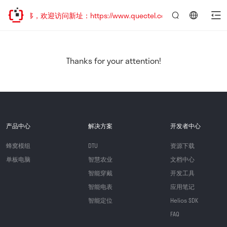
址已迁移，欢迎访问新址：https://www.quectel.com.cn
言：
简
体
中
Thanks for your attention!
文
产品中心
解决方案
开发者中心
蜂窝模组
DTU
资源下载
单板电脑
智慧农业
文档中心
智能穿戴
开发工具
智能电表
应用笔记
智能定位
Helios SDK
FAQ