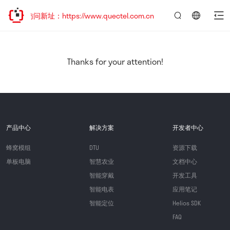
迎访问新址：https://www.quectel.com.cn
言：
简
体
中
Thanks for your attention!
文
产品中心
解决方案
开发者中心
蜂窝模组
DTU
资源下载
单板电脑
智慧农业
文档中心
智能穿戴
开发工具
智能电表
应用笔记
智能定位
Helios SDK
FAQ