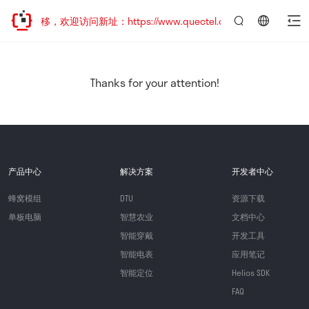
址已迁移，欢迎访问新址：https://www.quectel.com.cn
言：
简
体
中
Thanks for your attention!
文
产品中心
解决方案
开发者中心
蜂窝模组
DTU
资源下载
单板电脑
智慧农业
文档中心
智能穿戴
开发工具
智能电表
应用笔记
智能定位
Helios SDK
FAQ