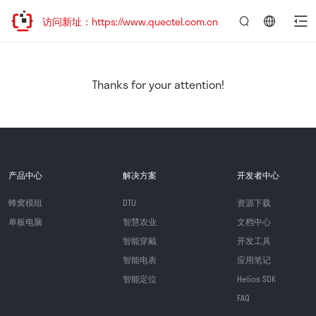
欢迎访问新址：https://www.quectel.com.cn
言：
简
体
中
Thanks for your attention!
文
产品中心
解决方案
开发者中心
蜂窝模组
DTU
资源下载
单板电脑
智慧农业
文档中心
智能穿戴
开发工具
智能电表
应用笔记
智能定位
Helios SDK
FAQ