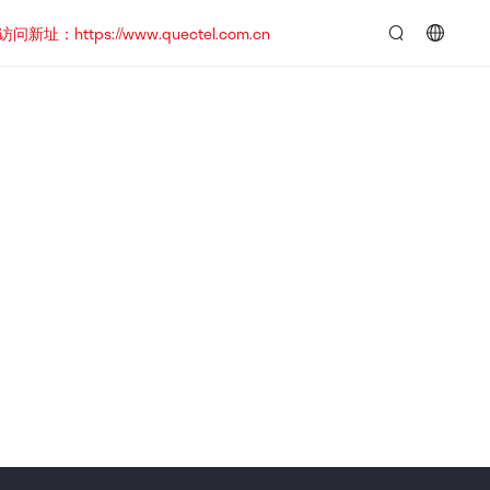
https://www.quectel.com.cn
言：
简
体
中
文