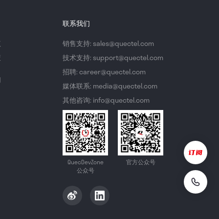
联系我们
议
销售支持: sales@quectel.com
策
技术支持: support@quectel.com
招聘: career@quectel.com
们
媒体联系: media@quectel.com
其他咨询: info@quectel.com
QuecDevZone
官方公众号
公众号