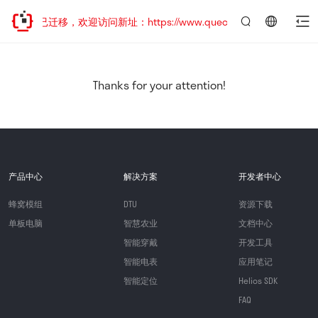
网站地址已迁移，欢迎访问新址：https://www.quectel.com.cn
言：
简
体
中
Thanks for your attention!
文
产品中心
解决方案
开发者中心
蜂窝模组
DTU
资源下载
单板电脑
智慧农业
文档中心
智能穿戴
开发工具
智能电表
应用笔记
智能定位
Helios SDK
FAQ